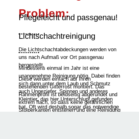
Problem:
Pflegeleicht und passgenau!
Lichtschachtreinigung
Die Lichtschachtabdeckungen werden von
uns nach Aufmaß vor Ort passgenau
hergestellt.
Mindestens einmal im Jahr ist eine
unangenehme Reinigung nötig. Dabei finden
Diese werden einfach auf Ihren
sich dann unter dem Laub und Schmutz
bestehenden Gitterrost montiert. Das
auch Ungeziefer, Spinnen und anderes
Rahmenprofil ist beidseitig abgerundet und
Kleintier, das hier Unterschlupf gefunden
extrem flach, so dass keine gefährlichen
hat. Oft wird deshalb sogar das notwendige
Stolperkanten entstehen und eine Reinigung
Lüften der Kellerräume vermieden.
mühelos möglich ist. Das lichtdurchlässige,
witterungsbeständige Gewebe besteht aus
Edelstahl und ist begehbar.